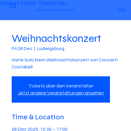
Markus Folker Thalheimer
Markus Folker Thalheimer
Weihnachtskonzert
Fri 26 Dec
  |  
Ludwigsburg
Harfe Solo beim Weihnachtskonzert von Concerti
Costabél!
Tickets über den Veranstalter
Jetzt andere Veranstaltungen ansehen
Time & Location
26 Dec 2025, 15:30 – 17:00