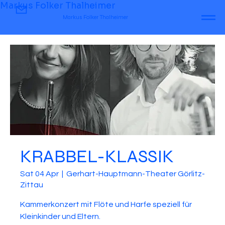
Markus Folker Thalheimer
Markus Folker Thalheimer
KRABBEL-KLASSIK
Sat 04 Apr
  |  
Gerhart-Hauptmann-Theater Görlitz-
Zittau
Kammerkonzert mit Flöte und Harfe speziell für
Kleinkinder und Eltern.